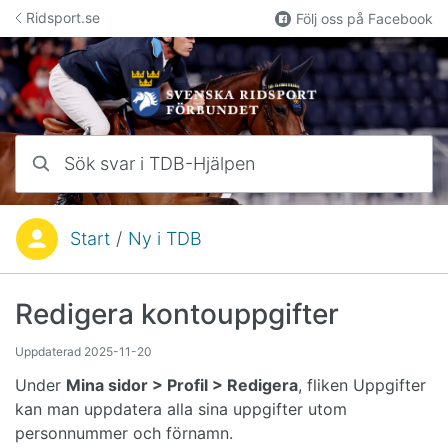
Hoppa till innehåll
Ridsport.se
Följ oss på Facebook
Sök svar i TDB-Hjälpen
Start
/
Ny i TDB
Du är här:
Redigera kontouppgifter
Uppdaterad
2025-11-20
Under
Mina sidor > Profil > Redigera
, fliken Uppgifter
kan man uppdatera alla sina uppgifter utom
personnummer och förnamn.