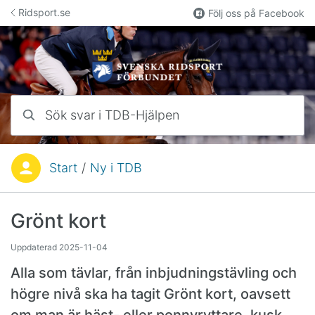
Hoppa till innehåll
Ridsport.se
Följ oss på Facebook
Sök svar i TDB-Hjälpen
Start
/
Ny i TDB
Du är här:
Grönt kort
Uppdaterad
2025-11-04
Alla som tävlar, från inbjudningstävling och
högre nivå ska ha tagit Grönt kort, oavsett
om man är häst- eller ponnyryttare, kusk