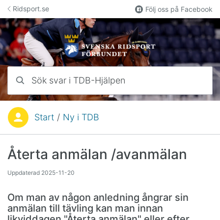
Hoppa till innehåll
Ridsport.se
Följ oss på Facebook
Sök svar i TDB-Hjälpen
Start
/
Ny i TDB
Du är här:
Återta anmälan /avanmälan
Uppdaterad
2025-11-20
Om man av någon anledning ångrar sin
anmälan till tävling kan man innan
likviddagen "Återta anmälan" eller efter