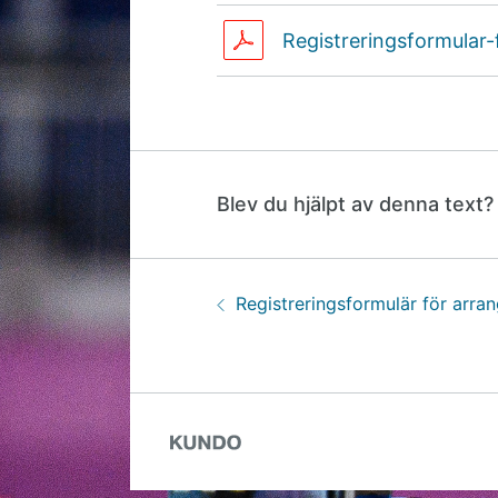
Registreringsformular
Bifogade filer
Blev du hjälpt av denna text?
Guidenavigering
Föregående:
Registreringsformulär för arra