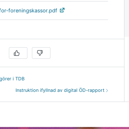
-for-foreningskassor.pdf
ngörer i TDB
Nästa:
Instruktion ifyllnad av digital ÖD-rapport