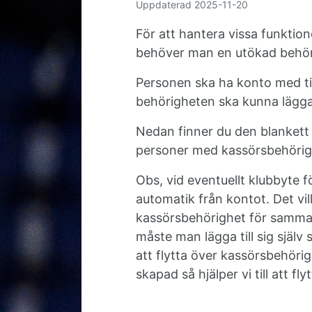
Uppdaterad
2025-11-20
För att hantera vissa funktio
behöver man en utökad behör
Personen ska ha konto med till
behörigheten ska kunna läggas 
Nedan finner du den blankett som
personer med kassörsbehörigh
Obs, vid eventuellt klubbyte
automatik från kontot. Det vil
kassörsbehörighet för samma k
måste man lägga till sig själv 
att flytta över kassörsbehörig
skapad så hjälper vi till att f